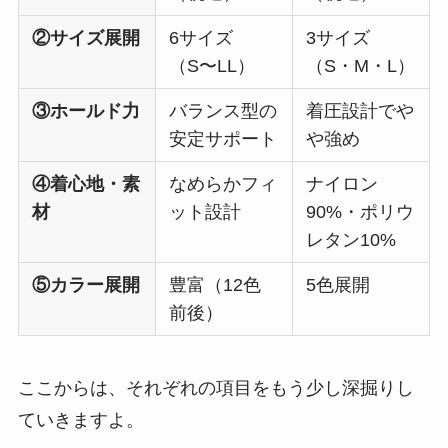
②サイズ展開
6サイズ
3サイズ
（S〜LL）
（S・M・L）
③ホールド力
バランス型の
着圧設計でや
安定サポート
や強め
④着心地・素
なめらかフィ
ナイロン
材
ット設計
90%・ポリウ
レタン10%
⑤カラー展開
豊富（12色
5色展開
前後）
ここからは、それぞれの項目をもう少し深掘りし
ていきますよ。