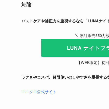
結論
バストケアや補正力を重視するなら「LUNAナイ
＼ 累計販売350万
LUNA ナイト
【WEB限定】初
ラクさやコスパ、普段使いのしやすさを重視する
ユニクロ公式サイト