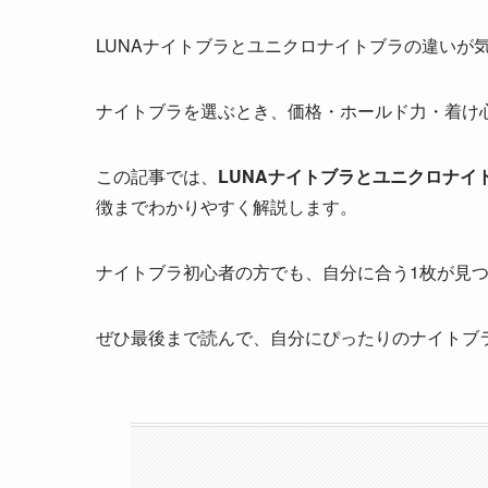
LUNAナイトブラとユニクロナイトブラの違いが
ナイトブラを選ぶとき、価格・ホールド力・着け
この記事では、
LUNAナイトブラとユニクロナイ
徴までわかりやすく解説します。
ナイトブラ初心者の方でも、自分に合う1枚が見
ぜひ最後まで読んで、自分にぴったりのナイトブ