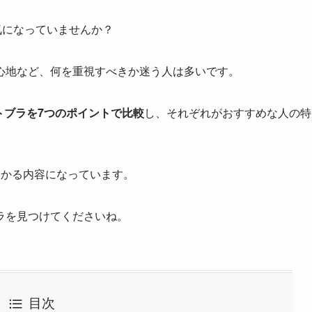
気になっていませんか？
心地など、何を重視すべきか迷う人は多いです。
トブラを7つのポイントで比較
し、それぞれがおすすめな人の特
つかる内容になっています。
ラを見つけてくださいね。
目次