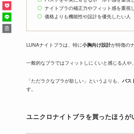
ナイトブラの補正力やフィット感を重視
価格よりも機能性や設計を優先したい人
LUNAナイトブラは、特に
小胸向け設計
が特徴の
一般的なブラではフィットしにくいと感じる人や
「ただラクなブラが欲しい」というよりも、
バス
す。
ユニクロナイトブラを買ったほうが