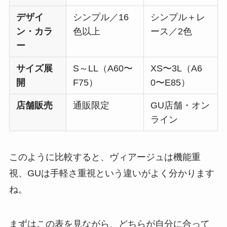
デザイ
シンプル／16
シンプル＋レ
ン・カラ
色以上
ース／2色
ー
サイズ展
S～LL（A60〜
XS〜3L（A6
開
F75）
0〜E85）
店舗販売
通販限定
GU店舗・オン
ライン
このように比較すると、ヴィアージュは機能重
視、GUは手軽さ重視という違いがよく分かります
ね。
まずはこの表を見ながら、どちらが自分に合って